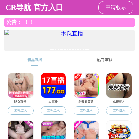
裸聊app
校友工作
列表
题图
图片