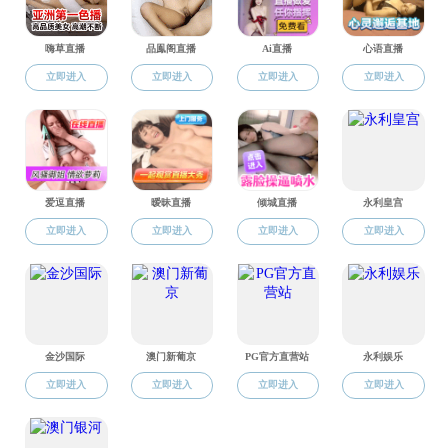
教育部
基础学科拔尖学生培养计划2.0工作信息平台
全国未来技术学院信息平台
北京航空航天大学
北航教务部
北航研究生院
官方微信
Copyright© 裸聊app-裸聊直播间 All Rights Reserved.