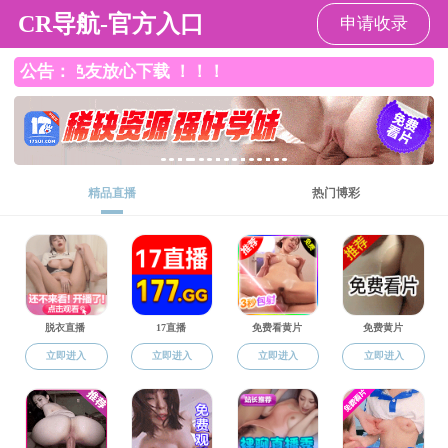
裸聊app
裸聊app概况
田圆
2020-06-28
248