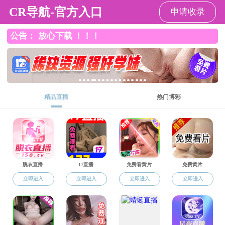
裸聊app
裸聊app概况
徐祥博
2023-07-12
94