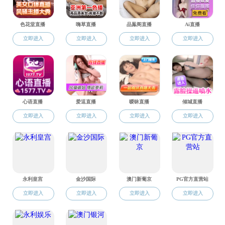
教育部
基础学科拔尖学生培养计划2.0工作信息平台
全国未来技术学院信息平台
北京航空航天大学
北航教务部
北航研究生院
官方微信