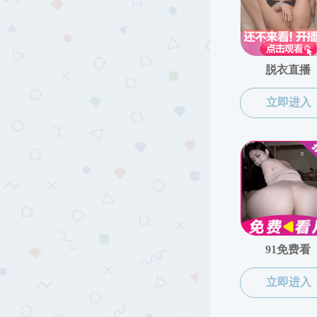
裸聊app概况
裸聊app
>
裸聊app概况
>
党政机构
2022-08-22
180
分享